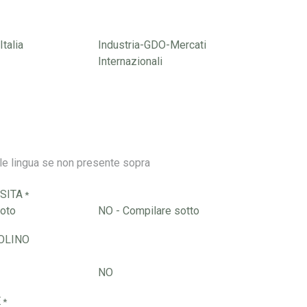
talia
Industria-GDO-Mercati
Internazionali
ISITA
*
foto
NO - Compilare sotto
OLINO
NO
E
*